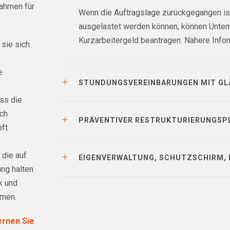
nahmen für
Wenn die Auftragslage zurückgegangen ist
ausgelastet werden können, können Unter
Kurzarbeitergeld beantragen. Nähere Infor
 sie sich
e
STUNDUNGSVEREINBARUNGEN MIT GL
ass die
ich
PRÄVENTIVER RESTRUKTURIERUNGSPL
oft
 die auf
EIGENVERWALTUNG, SCHUTZSCHIRM,
ung halten
k und
mmen.
ernen Sie