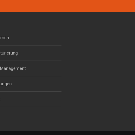
mmen
turierung
m Management
gungen
t