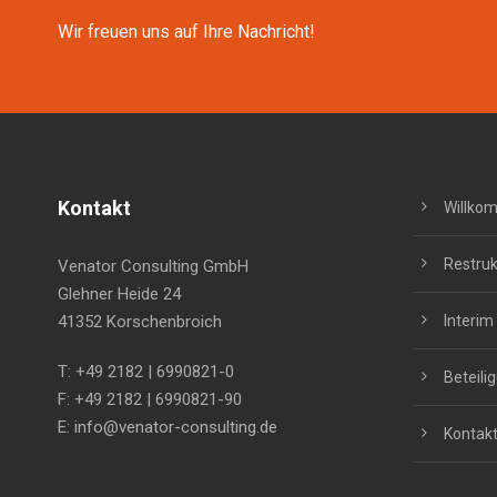
Wir freuen uns auf Ihre Nachricht!
Kontakt
Willko
Restruk
Venator Consulting GmbH
Glehner Heide 24
41352 Korschenbroich
Interi
T: +49 2182 | 6990821-0
Beteili
F: +49 2182 | 6990821-90
E:
info@venator-consulting.de
Kontak