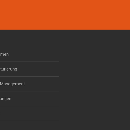
mmen
turierung
m Management
gungen
t